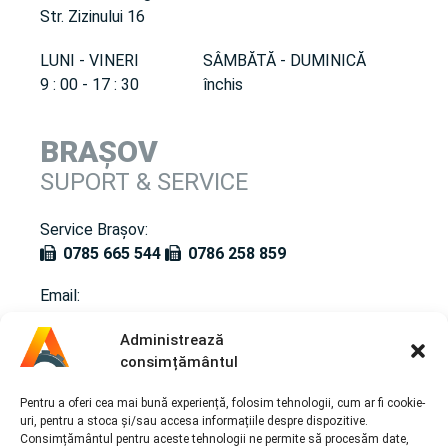
Str. Zizinului 16
LUNI - VINERI
SÂMBĂTĂ - DUMINICĂ
9 : 00 - 17 : 30
închis
BRAȘOV
SUPORT & SERVICE
Service Brașov:
0785 665 544
0786 258 859
Email:
andreea.tismonariu@automatico.ro
Administrează
consimțământul
SERVICII
Pentru a oferi cea mai bună experiență, folosim tehnologii, cum ar fi cookie-
uri, pentru a stoca și/sau accesa informațiile despre dispozitive.
Consimțământul pentru aceste tehnologii ne permite să procesăm date,
Întreținere / Revizie cutie automată