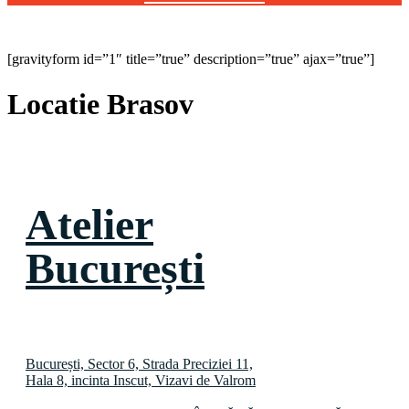
[gravityform id=”1″ title=”true” description=”true” ajax=”true”]
Locatie Brasov
Atelier
București
București, Sector 6, Strada Preciziei 11,
Hala 8, incinta Inscut, Vizavi de Valrom