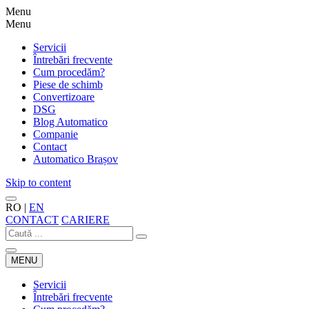
Menu
Menu
Servicii
Întrebări frecvente
Cum procedăm?
Piese de schimb
Convertizoare
DSG
Blog Automatico
Companie
Contact
Automatico Brașov
Skip to content
RO
|
EN
CONTACT
CARIERE
MENU
Servicii
Întrebări frecvente