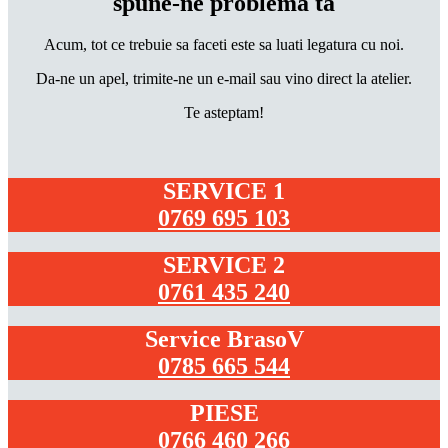
spune-ne problema ta
Acum, tot ce trebuie sa faceti este sa luati legatura cu noi.
Da-ne un apel, trimite-ne un e-mail sau vino direct la atelier.
Te asteptam!
SERVICE 1
0769 695 103
SERVICE 2
0761 435 240
Service BrasoV
0785 665 544
PIESE
0766 460 266