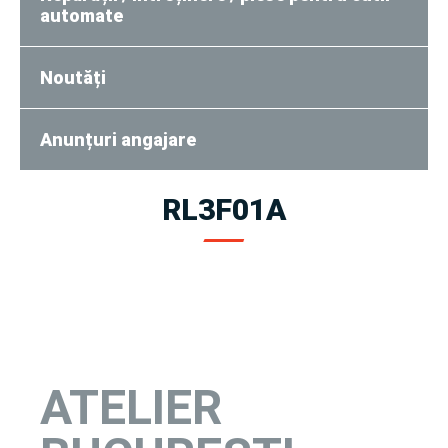
automate
Noutăți
Anunțuri angajare
RL3F01A
ATELIER