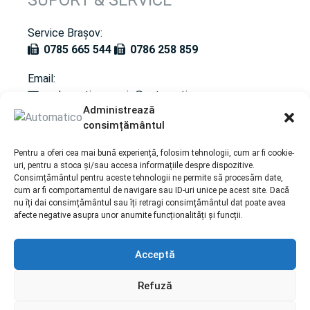
SUPORT & SERVICE
Service Brașov:
0785 665 544
0786 258 859
Email:
andreea.tismonariu@automatico.ro
Administrează
consimțământul
SERVICII
Pentru a oferi cea mai bună experiență, folosim tehnologii, cum ar fi cookie-
uri, pentru a stoca și/sau accesa informațiile despre dispozitive.
Consimțământul pentru aceste tehnologii ne permite să procesăm date,
Întreținere / Revizie cutie automată
cum ar fi comportamentul de navigare sau ID-uri unice pe acest site. Dacă
Recondiționare cutii de transfer
nu îți dai consimțământul sau îți retragi consimțământul dat poate avea
afecte negative asupra unor anumite funcționalități și funcții.
Acceptă
Politica de cookie-uri |
Prelucrarea datelor cu caracter
personal
Refuză
Copyright © 2026 automatico.ro Toate drepturile
rezervate. | Corporate webdesign by
End Soft Design