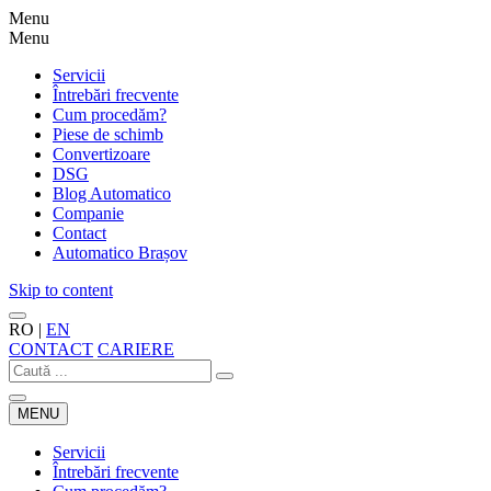
Menu
Menu
Servicii
Întrebări frecvente
Cum procedăm?
Piese de schimb
Convertizoare
DSG
Blog Automatico
Companie
Contact
Automatico Brașov
Skip to content
RO
|
EN
CONTACT
CARIERE
MENU
Servicii
Întrebări frecvente