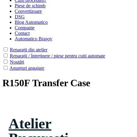
Cum procedăm?
Piese de schimb
Convertizoare
DSG
Blog Automatico
Companie
Contact
Automatico Brașov
Reparații din atelier
Reparații / întreținere / piese pentru cutii automate
Noutăți
Anunțuri angajare
R150F Transfer Case
Atelier