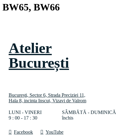
BW65, BW66
Atelier
București
București, Sector 6, Strada Preciziei 11,
Hala 8, incinta Inscut, Vizavi de Valrom
LUNI - VINERI
SÂMBĂTĂ - DUMINICĂ
9 : 00 - 17 : 30
închis
Facebook
YouTube