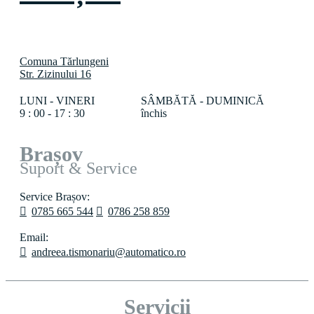
Comuna Tărlungeni
Str. Zizinului 16
LUNI - VINERI
SÂMBĂTĂ - DUMINICĂ
9 : 00 - 17 : 30
închis
Brașov
Suport & Service
Service Brașov:
0785 665 544
0786 258 859
Email:
andreea.tismonariu@automatico.ro
Servicii