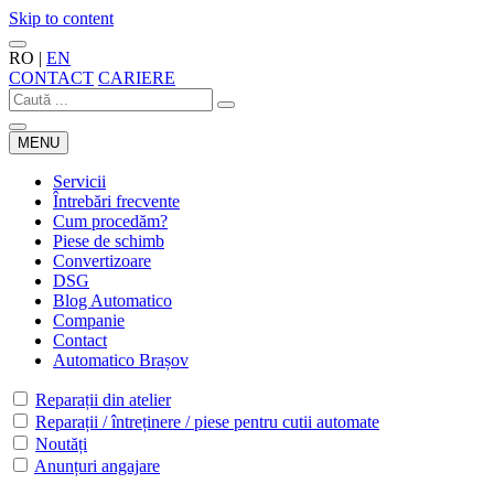
Skip to content
RO
|
EN
CONTACT
CARIERE
MENU
Servicii
Întrebări frecvente
Cum procedăm?
Piese de schimb
Convertizoare
DSG
Blog Automatico
Companie
Contact
Automatico Brașov
Reparații din atelier
Reparații / întreținere / piese pentru cutii automate
Noutăți
Anunțuri angajare