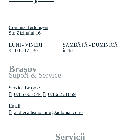
Comuna Tărlungeni
Str. Zizinului 16
LUNI - VINERI
SÂMBĂTĂ - DUMINICĂ
9 : 00 - 17 : 30
închis
Brașov
Suport & Service
Service Brașov:
0785 665 544
0786 258 859
Email:
andreea.tismonariu@automatico.ro
Servicii