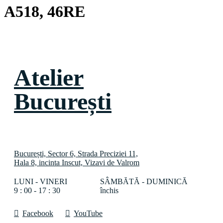
A518, 46RE
Atelier
București
București, Sector 6, Strada Preciziei 11,
Hala 8, incinta Inscut, Vizavi de Valrom
LUNI - VINERI
SÂMBĂTĂ - DUMINICĂ
9 : 00 - 17 : 30
închis
Facebook
YouTube