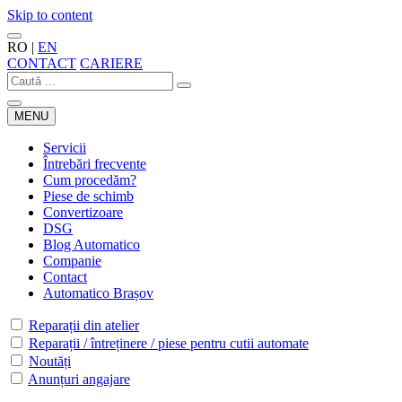
Skip to content
RO
|
EN
CONTACT
CARIERE
MENU
Servicii
Întrebări frecvente
Cum procedăm?
Piese de schimb
Convertizoare
DSG
Blog Automatico
Companie
Contact
Automatico Brașov
Reparații din atelier
Reparații / întreținere / piese pentru cutii automate
Noutăți
Anunțuri angajare