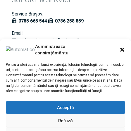
SUPORT & SERVICE
Service Brașov:
0785 665 544
0786 258 859
Email:
andreea.tismonariu@automatico.ro
Administrează
consimțământul
SERVICII
Pentru a oferi cea mai bună experiență, folosim tehnologii, cum ar fi cookie-
uri, pentru a stoca și/sau accesa informațiile despre dispozitive.
Consimțământul pentru aceste tehnologii ne permite să procesăm date,
Întreținere / Revizie cutie automată
cum ar fi comportamentul de navigare sau ID-uri unice pe acest site. Dacă
Recondiționare cutii de transfer
nu îți dai consimțământul sau îți retragi consimțământul dat poate avea
afecte negative asupra unor anumite funcționalități și funcții.
Acceptă
Politica de cookie-uri |
Prelucrarea datelor cu caracter
personal
Refuză
Copyright © 2026 automatico.ro Toate drepturile
rezervate. | Corporate webdesign by
End Soft Design