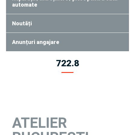
automate
Noutăți
Anunțuri angajare
722.8
ATELIER