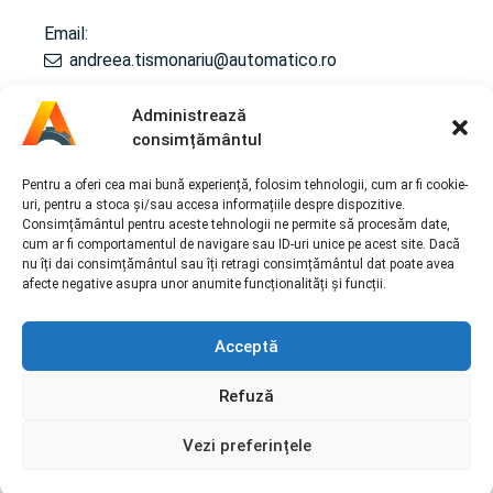
Email:
andreea.tismonariu@automatico.ro
Administrează
consimțământul
SERVICII
Pentru a oferi cea mai bună experiență, folosim tehnologii, cum ar fi cookie-
Repairs/ Reconditioning to the automatic gearbox
uri, pentru a stoca și/sau accesa informațiile despre dispozitive.
Consimțământul pentru aceste tehnologii ne permite să procesăm date,
Maintenance / Revision for gearbox
cum ar fi comportamentul de navigare sau ID-uri unice pe acest site. Dacă
Reconditionare cutii de transfer
nu îți dai consimțământul sau îți retragi consimțământul dat poate avea
afecte negative asupra unor anumite funcționalități și funcții.
Acceptă
Politica de cookie-uri |
Prelucrarea datelor cu caracter
personal
Refuză
Copyright © 2026 automatico.ro All rights reserved. |
Corporate webdesign by
End Soft Design
Vezi preferințele