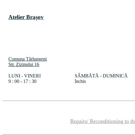
Atelier
Brașov
Comuna Tărlungeni
Str. Zizinului 16
LUNI - VINERI
SÂMBĂTĂ - DUMINICĂ
9 : 00 - 17 : 30
închis
Repairs/ Reconditioning to t