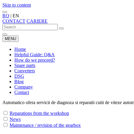
Skip to content
RO
|
EN
CONTACT
CARIERE
MENU
Home
Helpful Guide: Q&A
How do we proceed?
Spare parts
Converters
DSG
Blog
Company
Contact
Automatico ofera servicii de diagnoza si reparatii cutii de viteze aut
Reparations from the workshop
News
Maintenance / revision of the gearbox