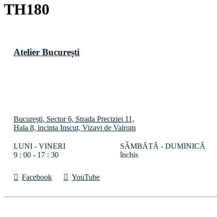
TH180
Atelier
București
București, Sector 6, Strada Preciziei 11,
Hala 8, incinta Inscut, Vizavi de Valrom
LUNI - VINERI
SÂMBĂTĂ - DUMINICĂ
9 : 00 - 17 : 30
închis
Facebook
YouTube