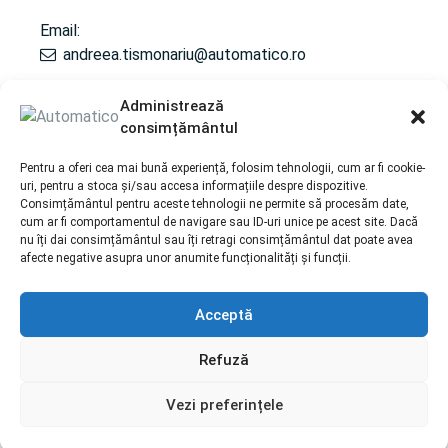
Email:
andreea.tismonariu@automatico.ro
Administrează
consimțământul
SERVICII
Pentru a oferi cea mai bună experiență, folosim tehnologii, cum ar fi cookie-
Repairs/ Reconditioning to the automatic gearbox
uri, pentru a stoca și/sau accesa informațiile despre dispozitive.
Consimțământul pentru aceste tehnologii ne permite să procesăm date,
Maintenance / Revision for gearbox
cum ar fi comportamentul de navigare sau ID-uri unice pe acest site. Dacă
Reconditionare cutii de transfer
nu îți dai consimțământul sau îți retragi consimțământul dat poate avea
afecte negative asupra unor anumite funcționalități și funcții.
Acceptă
Politica de cookie-uri |
Prelucrarea datelor cu caracter
personal
Refuză
Copyright © 2026 automatico.ro All rights reserved. |
Corporate webdesign by
End Soft Design
Vezi preferințele