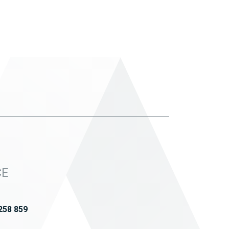
CE
258 859