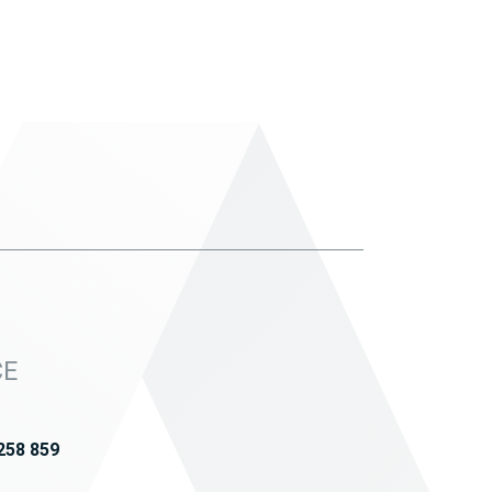
CE
258 859