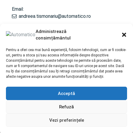
Email:
andreea.tismonariu@automatico.ro
Administrează
consimțământul
SERVICII
Pentru a oferi cea mai bună experiență, folosim tehnologii, cum ar fi cookie-
Repairs/ Reconditioning to the automatic gearbox
uri, pentru a stoca și/sau accesa informațiile despre dispozitive.
Consimțământul pentru aceste tehnologii ne permite să procesăm date,
Maintenance / Revision for gearbox
cum ar fi comportamentul de navigare sau ID-uri unice pe acest site. Dacă
Reconditionare cutii de transfer
nu îți dai consimțământul sau îți retragi consimțământul dat poate avea
afecte negative asupra unor anumite funcționalități și funcții.
Acceptă
Politica de cookie-uri |
Prelucrarea datelor cu caracter
personal
Refuză
Copyright © 2026 automatico.ro All rights reserved. |
Corporate webdesign by
End Soft Design
Vezi preferințele